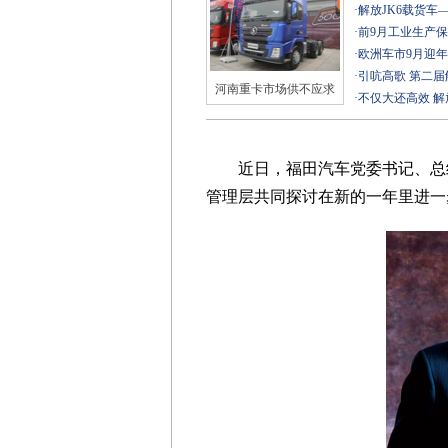
·
解放JK6载货车
·
前9月工业生产
·
欧洲车市9月迎
·
引吭高歌 第二
河南重卡市场供不应求
·
不仅大还高效 解
近日，福田汽车党委书记、总经
管理层共同探讨在新的一年里进一