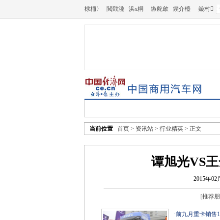
棣栭〉
閲戣瀺
浜х粡
鏃舵斂
鍥介檯
鏇村
当前位置
首页
>
资讯站
>
行业精英
> 正文
谭旭光VS
2015年02
[
推荐朋
·
前九月重卡销售1