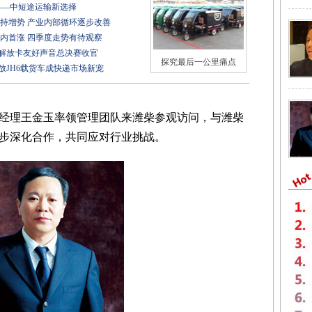
——中短途运输新选择
保持增势 产业内部循环逐步改善
年内首涨 四季度走势有待观察
届解放卡友好声音总决赛收官
探究最后一公里痛点
放JH6载货车成快递市场新宠
理王金玉率领管理团队来潍柴参观访问，与潍柴
步深化合作，共同应对行业挑战。