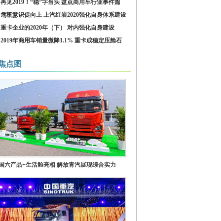
再见2019！“稳”字当头 盘点商用车行业事件篇
（下）
危机意识促向上 上汽红岩2020强化自身体系建设
重卡企业的2020年（下） 对内强化自身建设
2019年商用车销量微降1.1% 重卡成稳定压舱石
焦点图
国六产品+生活舱亮相 解放青汽展现综合实力