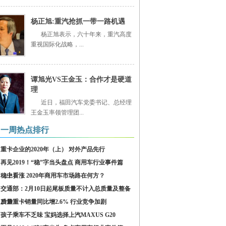
杨正旭:重汽抢抓一带一路机遇
杨正旭表示，六十年来，重汽高度
重视国际化战略，...
谭旭光VS王金玉：合作才是硬道
理
近日，福田汽车党委书记、总经理
王金玉率领管理团...
一周热点排行
重卡企业的2020年（上） 对外产品先行
再见2019！“稳”字当头盘点 商用车行业事件篇
（上）
稳中看涨 2020年商用车市场路在何方？
交通部：2月10日起尾板质量不计入总质量及整备
质量
2019重卡销量同比增2.6% 行业竞争加剧
孩子乘车不乏味 宝妈选择上汽MAXUS G20