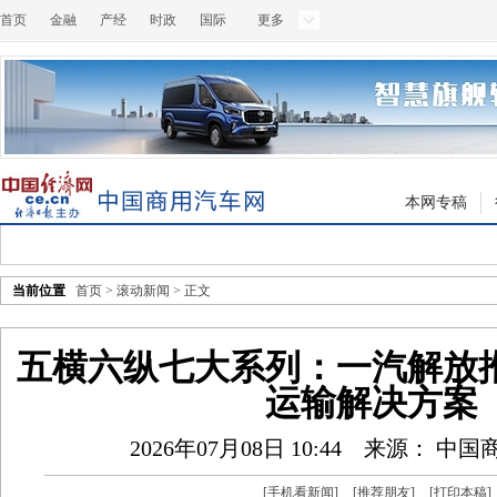
首页
金融
产经
时政
国际
更多
本网专稿
当前位置
首页
>
滚动新闻
> 正文
五横六纵七大系列：一汽解放
运输解决方案
2026年07月08日 10:44
来源： 中国
[
手机看新闻
]
[
推荐朋友
]
[
打印本稿
]