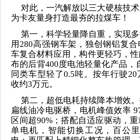
对此，一汽解放以三大硬核技术
为卡友量身打造最夯的拉煤车！
第一，科学轻量降自重，实现多
用280高强钢车架，独创钢铝复
车复合材料应用，构件更轻巧，性
布的后背400度电池轻量化产品，自
同类车型轻了0.5吨。按年行驶2
收约3万元。
第二，超低电耗持续降本增效。
扁线油冷电驱桥，电机峰值效率 97
区间超90%；搭配自适应驱动，
单电机，智能切换工况，百公里电