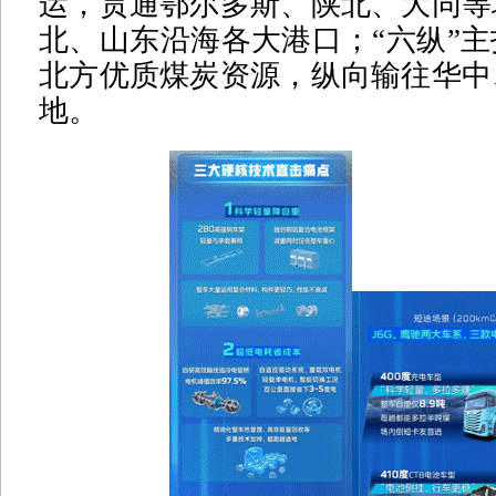
运，贯通鄂尔多斯、陕北、大同等
北、山东沿海各大港口；“六纵”
北方优质煤炭资源，纵向输往华中
地。