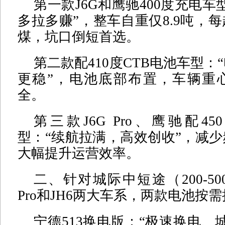
第一款J6G和鹰驰400度充电车
多拉多赚”，整车自重仅8.9吨，
煤，坑口倒短首选。
第二款配410度CTB电池车型：
更稳”，电池底部布置，车辆重
全。
第三款J6G Pro、鹰驰配45
型：“续航拉满，高效创收”，减
大幅提升运营效率。
二、针对城际中短途（200-50
Pro和JH6两大车系，两款电池按
宁德513换电版：“极速换电、