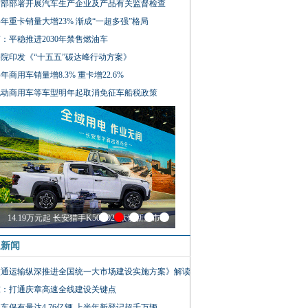
信部部署开展汽车生产企业及产品有关监督检查
年重卡销量大增23% 渐成“一超多强”格局
：平稳推进2030年禁售燃油车
院印发《“十五五”碳达峰行动方案》
年商用车销量增8.3% 重卡增22.6%
电动商用车等车型明年起取消免征车船税政策
14.19万元起 长安猎手K50 2026款焕新上市
通新闻
交通运输纵深推进全国统一大市场建设实施方案》解读
东：打通庆章高速全线建设关键点
车保有量达4.76亿辆 上半年新登记超千万辆