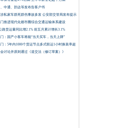
通、中通、韵达等发布告客户书
期涉私家车群死群伤事故多发 公安部交管局发布提示
部门推进现代化都市圈综合交通运输体系建设
公路货运量同比增2.1% 前五月累计增长3.1%
门：国产小客车将能“当天买车，当天上牌”
门：5年内1000个货运节点多式联运1小时换装率超
常会讨论并原则通过《道交法（修订草案）》