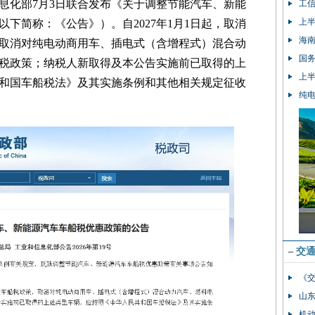
息化部7月3日联合发布《关于调整节能汽车、新能
工
上半
下简称：《公告》）。自2027年1月1日起，取消
海南
取消对纯电动商用车、插电式（含增程式）混合动
国务
税政策；纳税人新取得及本公告实施前已取得的上
上半
和国车船税法》及其实施条例和其他相关规定征收
纯
–
交
《
山
机动