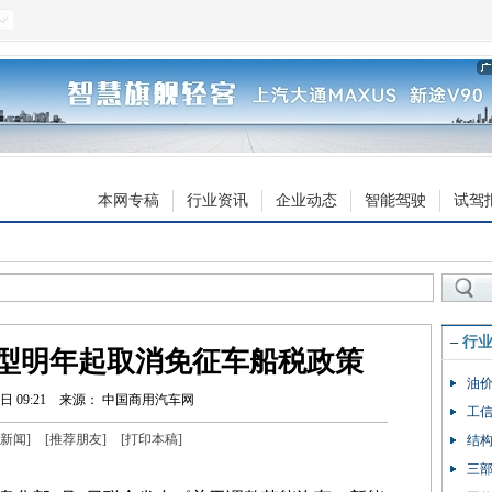
本网专稿
行业资讯
企业动态
智能驾驶
试驾
–
行
型明年起取消免征车船税政策
油价
日 09:21
来源： 中国商用汽车网
工信
新闻
]
[
推荐朋友
]
[
打印本稿
]
结构
三