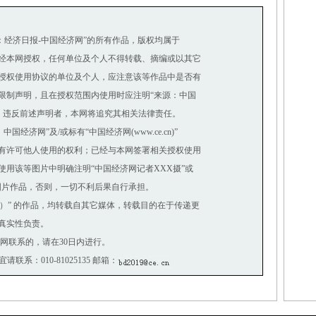
源：经济日报-中国经济网”的所有作品，版权均属于
经本网授权，任何单位及个人不得转载、摘编或以其它
授权使用协议的单位及个人，应注意该等作品中是否有
制声明，且在授权范围内使用时应注明“来源：中国
。违反前述声明者，本网将追究其相关法律责任。
济网”及/或标有“中国经济网(www.ce.cn)”
有许可他人使用的权利；已经与本网签署相关授权使用
用该等图片中明确注明“中国经济网记者XXX摄”或
图片作品，否则，一切不利后果自行承担。
网）” 的作品，均转载自其它媒体，转载目的在于传递更
真实性负责。
网联系的，请在30日内进行。
请联系：010-81025135 邮箱：