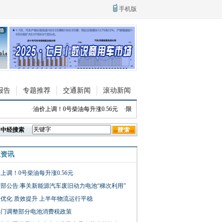
手机版
报告
专题推荐
交通新闻
滚动新闻
·
油价上调！0号柴油每升涨0.56元
·
限时权益价9.88万起 依维柯全新聚星E
中经搜索
业资讯
上调！0号柴油每升涨0.56元
部公告:事关新能源汽车废旧动力电池“梯次利用”
优化 质效提升 上半年物流运行平稳
部门调整部分电池消费税政策