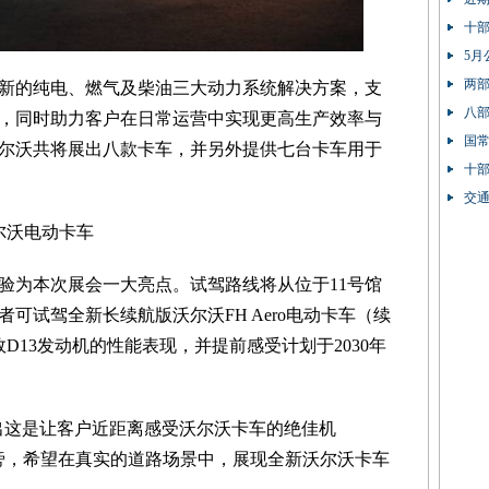
十
5月
两部
新的纯电、燃气及柴油三大动力系统解决方案，支
八部
，同时助力客户在日常运营中实现更高生产效率与
90%
国
尔沃共将展出八款卡车，并另外提供七台卡车用于
十
交
尔沃电动卡车
验为本次展会一大亮点。试驾路线将从位于11号馆
可试驾全新长续航版沃尔沃FH Aero电动卡车（续
D13发动机的性能表现，并提前感受计划于2030年
m指出这是让客户近距离感受沃尔沃卡车的绝佳机
旁，希望在真实的道路场景中，展现全新沃尔沃卡车