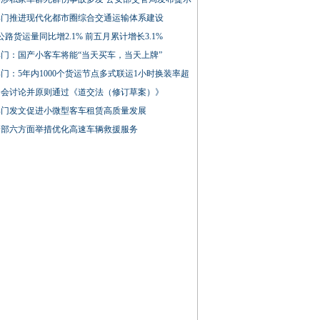
部门推进现代化都市圈综合交通运输体系建设
公路货运量同比增2.1% 前五月累计增长3.1%
门：国产小客车将能“当天买车，当天上牌”
门：5年内1000个货运节点多式联运1小时换装率超
常会讨论并原则通过《道交法（修订草案）》
部门发文促进小微型客车租赁高质量发展
通部六方面举措优化高速车辆救援服务