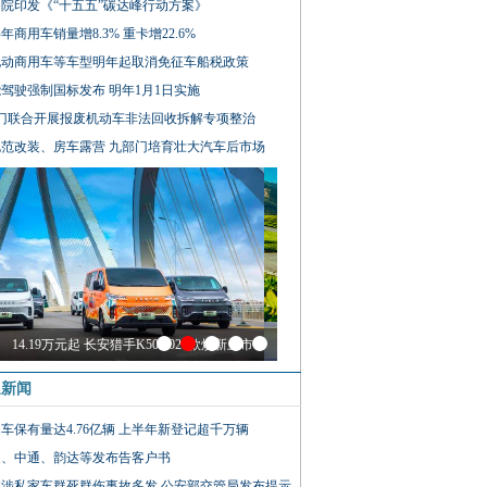
院印发《“十五五”碳达峰行动方案》
年商用车销量增8.3% 重卡增22.6%
电动商用车等车型明年起取消免征车船税政策
驾驶强制国标发布 明年1月1日实施
部门联合开展报废机动车非法回收拆解专项整治
规范改装、房车露营 九部门培育壮大汽车后市场
14.19万元起 长安猎手K50 2026款焕新上市
通新闻
车保有量达4.76亿辆 上半年新登记超千万辆
通、中通、韵达等发布告客户书
期涉私家车群死群伤事故多发 公安部交管局发布提示