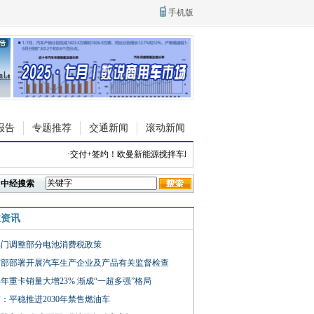
手机版
报告
专题推荐
交通新闻
滚动新闻
·
交付+签约！欧曼新能源搅拌车助力川渝商砼绿色升级
·
发动机终身质
中经搜索
业资讯
部门调整部分电池消费税政策
信部部署开展汽车生产企业及产品有关监督检查
年重卡销量大增23% 渐成“一超多强”格局
：平稳推进2030年禁售燃油车