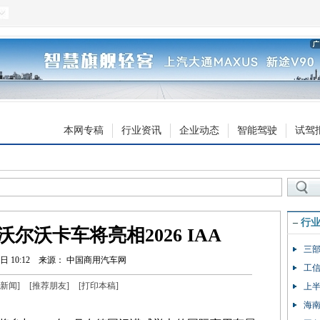
本网专稿
行业资讯
企业动态
智能驾驶
试驾
–
行
尔沃卡车将亮相2026 IAA
三
日 10:12
来源： 中国商用汽车网
工
新闻
]
[
推荐朋友
]
[
打印本稿
]
上半
海南