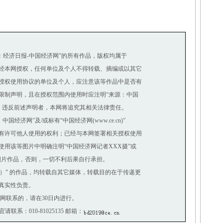
源：经济日报-中国经济网”的所有作品，版权均属于
经本网授权，任何单位及个人不得转载、摘编或以其它
授权使用协议的单位及个人，应注意该等作品中是否有
制声明，且在授权范围内使用时应注明“来源：中国
。违反前述声明者，本网将追究其相关法律责任。
济网”及/或标有“中国经济网(www.ce.cn)”
有许可他人使用的权利；已经与本网签署相关授权使用
用该等图片中明确注明“中国经济网记者XXX摄”或
图片作品，否则，一切不利后果自行承担。
网）” 的作品，均转载自其它媒体，转载目的在于传递更
真实性负责。
网联系的，请在30日内进行。
请联系：010-81025135 邮箱：