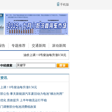
手机版
报告
专题推荐
交通新闻
滚动新闻
·
油价上调！0号柴油每升涨0.56元
·
限时权益价9.88万起 依维柯全新
中经搜索
业资讯
上调！0号柴油每升涨0.56元
部公告:事关新能源汽车废旧动力电池“梯次利用”
优化 质效提升 上半年物流运行平稳
部门调整部分电池消费税政策