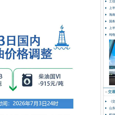
工
上半
海南
国务
上半
纯
–
交
《
山
机动