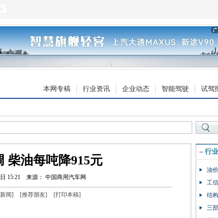
本网专稿
行业资讯
企业动态
智能驾驶
试驾
–
行
 柴油每吨降915元
油价
日 15:21
来源： 中国商用汽车网
工信
新闻
]
[
推荐朋友
]
[
打印本稿
]
结构
三