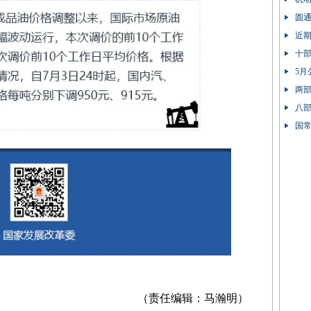
圆
近
十
5月
两部
八部
90%
国
（责任编辑：马瀚明）