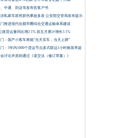
通、中通、韵达等发布告客户书
期涉私家车群死群伤事故多发 公安部交管局发布提示
部门推进现代化都市圈综合交通运输体系建设
公路货运量同比增2.1% 前五月累计增长3.1%
门：国产小客车将能“当天买车，当天上牌”
门：5年内1000个货运节点多式联运1小时换装率超
常会讨论并原则通过《道交法（修订草案）》