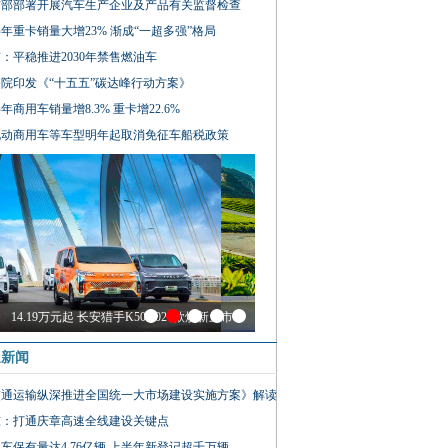
信部部署开展汽车生产企业及产品有关监督检查
年重卡销量大增23% 渐成“一超多强”格局
：平稳推进2030年禁售燃油车
院印发《“十五五”碳达峰行动方案》
年商用车销量增8.3% 重卡增22.6%
电动商用车等车型明年起取消免征车船税政策
14.19万元起 长安猎手K50 2026款焕新上市
通新闻
交通运输纵深推进全国统一大市场建设实施方案》解读
东：打通庆章高速全线建设关键点
车保有量达4.76亿辆 上半年新登记超千万辆