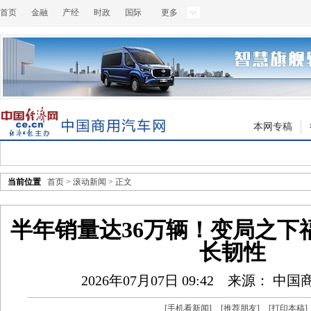
首页
金融
产经
时政
国际
更多
本网专稿
当前位置
首页
>
滚动新闻
> 正文
半年销量达36万辆！变局之下
长韧性
2026年07月07日 09:42
来源： 中国
[
手机看新闻
]
[
推荐朋友
]
[
打印本稿
]