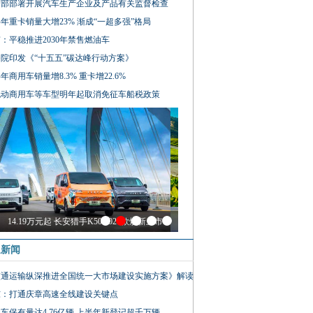
信部部署开展汽车生产企业及产品有关监督检查
年重卡销量大增23% 渐成“一超多强”格局
：平稳推进2030年禁售燃油车
院印发《“十五五”碳达峰行动方案》
年商用车销量增8.3% 重卡增22.6%
电动商用车等车型明年起取消免征车船税政策
14.19万元起 长安猎手K50 2026款焕新上市
通新闻
交通运输纵深推进全国统一大市场建设实施方案》解读
东：打通庆章高速全线建设关键点
车保有量达4.76亿辆 上半年新登记超千万辆