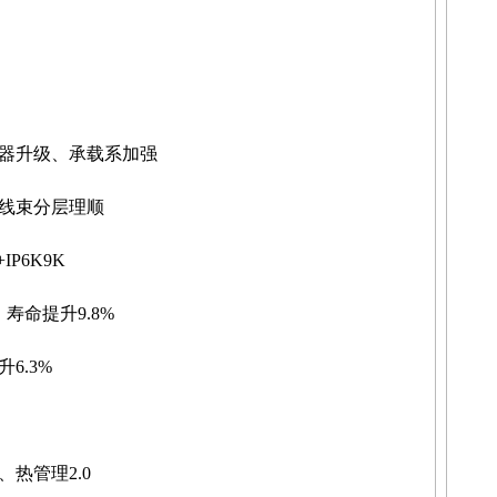
器升级、承载系加强
线束分层理顺
P6K9K
，寿命提升9.8%
6.3%
热管理2.0