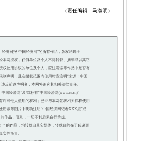
（责任编辑：马瀚明）
源：经济日报-中国经济网”的所有作品，版权均属于
经本网授权，任何单位及个人不得转载、摘编或以其它
授权使用协议的单位及个人，应注意该等作品中是否有
制声明，且在授权范围内使用时应注明“来源：中国
。违反前述声明者，本网将追究其相关法律责任。
济网”及/或标有“中国经济网(www.ce.cn)”
有许可他人使用的权利；已经与本网签署相关授权使用
用该等图片中明确注明“中国经济网记者XXX摄”或
图片作品，否则，一切不利后果自行承担。
网）” 的作品，均转载自其它媒体，转载目的在于传递更
真实性负责。