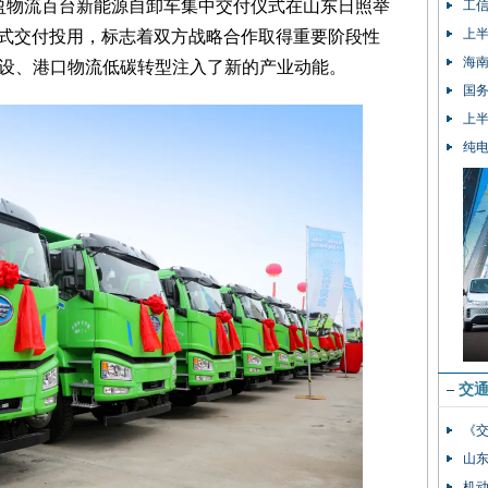
和盈物流百台新能源自卸车集中交付仪式在山东日照举
工
上半
车正式交付投用，标志着双方战略合作取得重要阶段性
海南
设、港口物流低碳转型注入了新的产业动能。
国务
上半
纯
–
交
《
山
机动