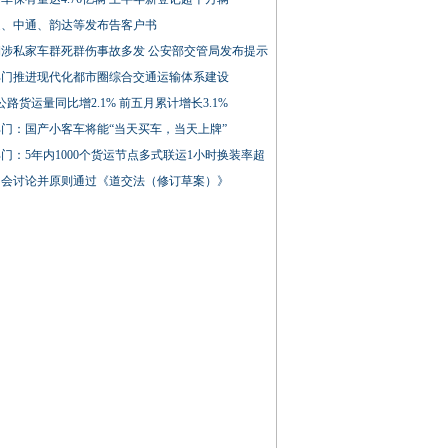
通、中通、韵达等发布告客户书
期涉私家车群死群伤事故多发 公安部交管局发布提示
部门推进现代化都市圈综合交通运输体系建设
公路货运量同比增2.1% 前五月累计增长3.1%
门：国产小客车将能“当天买车，当天上牌”
门：5年内1000个货运节点多式联运1小时换装率超
常会讨论并原则通过《道交法（修订草案）》