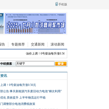
手机版
报告
专题推荐
交通新闻
滚动新闻
·
油价上调！0号柴油每升涨0.56元
·
限时权益价9.88万起 依维柯全新
中经搜索
业资讯
上调！0号柴油每升涨0.56元
部公告:事关新能源汽车废旧动力电池“梯次利用”
优化 质效提升 上半年物流运行平稳
部门调整部分电池消费税政策