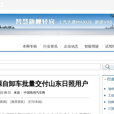
本网专稿
行业资讯
企业动态
智能驾驶
试驾
–
行
新能源自卸车批量交付山东日照用户
油价
日 08:33
来源： 中国商用汽车网
工信
新闻
]
[
推荐朋友
]
[
打印本稿
]
结构
三