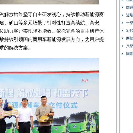
圆
汽解放始终坚守自主研发初心，持续推动新能源商
近
建、矿山等多元场景，针对性打造高续航、高安
十
位助力客户实现降本增效。依托完备的自主研产体
5月
两部
放持续引领国内商用车新能源发展方向，为用户提
八部
求的解决方案。
90%
国