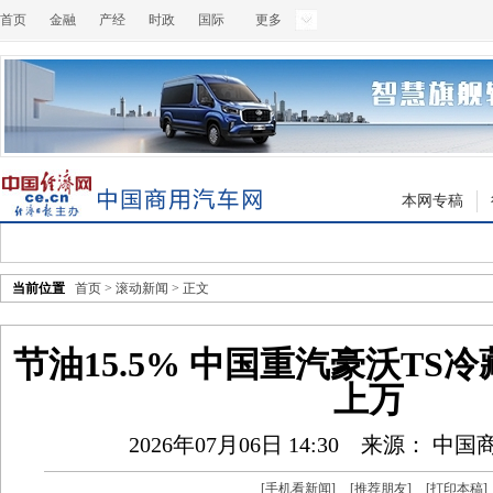
首页
金融
产经
时政
国际
更多
本网专稿
当前位置
首页
>
滚动新闻
> 正文
节油15.5% 中国重汽豪沃TS
上万
2026年07月06日 14:30
来源： 中国
[
手机看新闻
]
[
推荐朋友
]
[
打印本稿
]