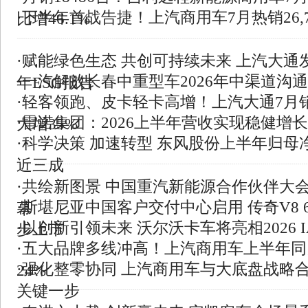
·
下半年首战告捷！上汽商用车7月热销26,7
比增46.1%
·
赋能绿色生态 共创可持续未来 上汽大通发
·
一汽解放长春中重型车2026年中渠道沟
年ESG报告
·
轻客领跑、皮卡轻卡高增！上汽大通7月
·
雷诺集团：2026上半年营收实现稳健增长
大增35%
·
科学决策 加速转型 东风股份上半年归母
近三成
·
共绘新图景 中国重汽新能源合作伙伴大
·
斯堪尼亚中国客户交付中心启用 传奇V8 6
幕
·
以创新引领未来 沃尔沃卡车将亮相2026 I
步上市
·
五大品牌多线冲高！上汽商用车上半年同
·
强化整零协同 上汽商用车与大底盘战略
24%
关键一步