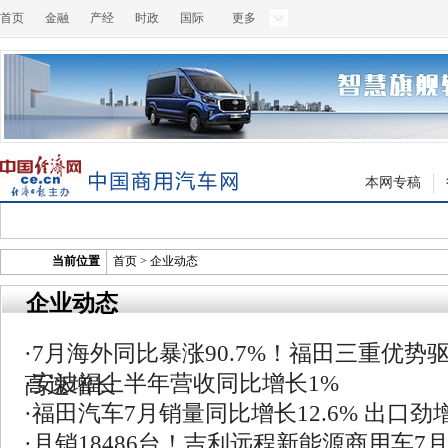
首页
金融
产经
时政
国际
更多
本网专稿
当前位置
首页
>
企业动态
企业动态
·
7月海外同比暴涨90.7%！福田三重优势
·
安波福上半年营收同比增长1%
高速增长
·
福田汽车7月销量同比增长12.6% 出口劲增9
·
月销18486台！吉利远程新能源商用车7