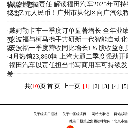
·
战略 绿色 责任 解读福田汽车2025年可
物流生态圈
·
2.5亿元人民币！广州市从化区向广汽领
报告
·
戴姆勒卡车一季度订单显著增长 全年业
·
安波福与柯马携手共研新一代智能自动化
变
·
安波福一季度营收同比增长1% 股收益创
案
·
4月热销23,860辆 上汽大通二季度强劲开
·
福田汽车以责任担当书写商用车可持续发
卷
共(
10
)页
首 页
上一页
[1]
[
2
] [
3
] [
4
] [
5
关于经济日报社
－
关于中国经济网
－
网站大事记
－
网站诚聘
经济日报报业集团法律顾问：
北京市鑫