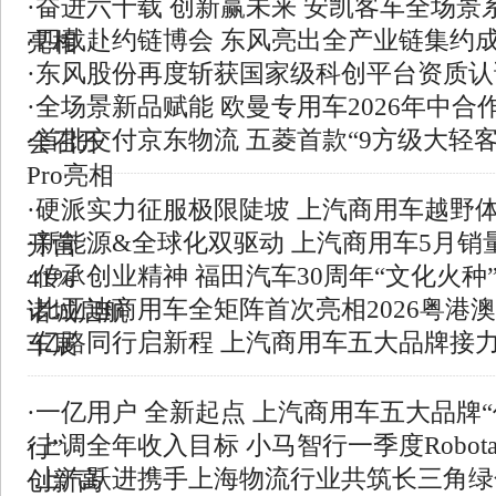
·
奋进六十载 创新赢未来 安凯客车全场景
·
四载赴约链博会 东风亮出全产业链集约
亮相
·
东风股份再度斩获国家级科创平台资质认
·
全场景新品赋能 欧曼专用车2026年中合
·
首批交付京东物流 五菱首款“9方级大轻客
会召开
Pro亮相
·
硬派实力征服极限陡坡 上汽商用车越野
·
新能源&全球化双驱动 上汽商用车5月销
开营
·
传承创业精神 福田汽车30周年“文化火种
41%
·
比亚迪商用车全矩阵首次亮相2026粤港
诸城启航
·
亿路同行启新程 上汽商用车五大品牌接
车展
·
一亿用户 全新起点 上汽商用车五大品牌
·
上调全年收入目标 小马智行一季度Robota
行”
·
上汽跃进携手上海物流行业共筑长三角绿
创新高