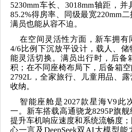
5230mm车长、3018mm轴距
85.2%得房率、同级最宽220m
满员也能从容不迫。
在空间灵活性方面，新车拥有
4/6比例下沉放平设计，载人、
能灵活切换。满员出行时，后备箱
积；在不同座椅布局下，后备箱空
2792L，全家旅行、儿童用品、
收纳。
智能座舱是2027款星海V9
一。新车搭载高通骁龙8295P旗
提升车机响应速度和系统流畅度；
心一言及DeepSeek双AI大模