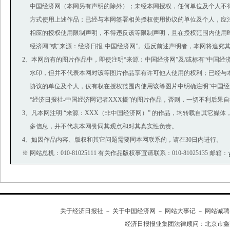
中国经济网（本网另有声明的除外）；未经本网授权，任何单位及个人不
方式使用上述作品；已经与本网签署相关授权使用协议的单位及个人，应
相应的授权使用限制声明，不得违反该等限制声明，且在授权范围内使用时
经济网”或“来源：经济日报-中国经济网”。违反前述声明者，本网将追究
2、本网所有的图片作品中，即使注明“来源：中国经济网”及/或标有“中国经济网(ww
水印，但并不代表本网对该等图片作品享有许可他人使用的权利；已经与
协议的单位及个人，仅有权在授权范围内使用该等图片中明确注明“中国经济
“经济日报社-中国经济网记者XXX摄”的图片作品，否则，一切不利后果
3、凡本网注明 “来源：XXX（非中国经济网）” 的作品，均转载自其它媒
多信息，并不代表本网赞同其观点和对其真实性负责。
4、如因作品内容、版权和其它问题需要同本网联系的，请在30日内进行。
※ 网站总机：010-81025111 有关作品版权事宜请联系：010-81025135 邮箱：
关于经济日报社
－
关于中国经济网
－
网站大事记
－
网站诚聘
经济日报报业集团法律顾问：
北京市鑫