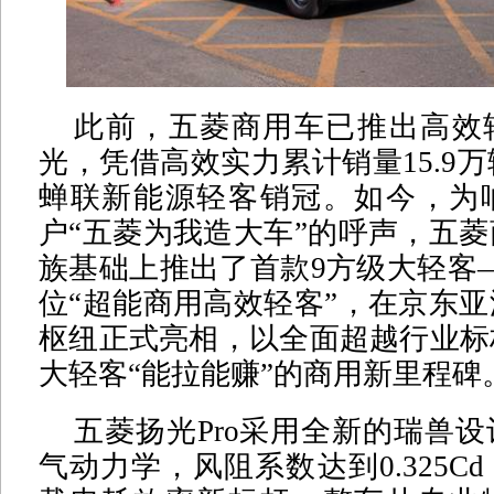
此前，五菱商用车已推出高效
光，凭借高效实力累计销量15.9万
蝉联新能源轻客销冠。如今，为
户“五菱为我造大车”的呼声，五
族基础上推出了首款9方级大轻客—
位“超能商用高效轻客”，在京东
枢纽正式亮相，以全面超越行业标
大轻客“能拉能赚”的商用新里程碑
五菱扬光Pro采用全新的瑞兽
气动力学，风阻系数达到0.325C