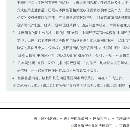
中国经济网（本网另有声明的除外）；未经本网授权，任何单位及个人不
方式使用上述作品；已经与本网签署相关授权使用协议的单位及个人，应
相应的授权使用限制声明，不得违反该等限制声明，且在授权范围内使用时
经济网”或“来源：经济日报-中国经济网”。违反前述声明者，本网将追究
2、本网所有的图片作品中，即使注明“来源：中国经济网”及/或标有“中国经济网(ww
水印，但并不代表本网对该等图片作品享有许可他人使用的权利；已经与
协议的单位及个人，仅有权在授权范围内使用该等图片中明确注明“中国经济
“经济日报社-中国经济网记者XXX摄”的图片作品，否则，一切不利后果
3、凡本网注明 “来源：XXX（非中国经济网）” 的作品，均转载自其它媒
多信息，并不代表本网赞同其观点和对其真实性负责。
4、如因作品内容、版权和其它问题需要同本网联系的，请在30日内进行。
※ 网站总机：010-81025111 有关作品版权事宜请联系：010-81025135 邮箱：
关于经济日报社
－
关于中国经济网
－
网站大事记
－
网站诚聘
经济日报报业集团法律顾问：
北京市鑫