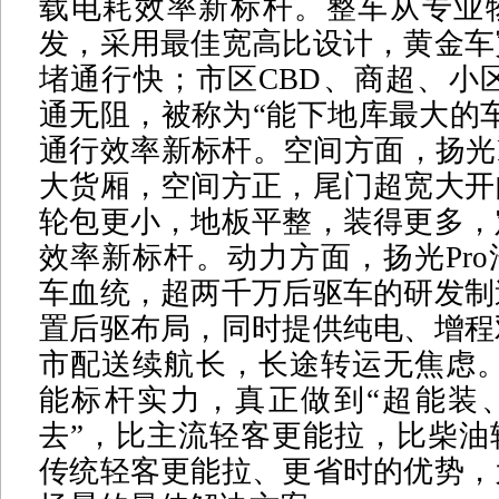
载电耗效率新标杆。整车从专业
发，采用最佳宽高比设计，黄金车
堵通行快；市区CBD、商超、小区
通无阻，被称为“能下地库最大的
通行效率新标杆。空间方面，扬光P
大货厢，空间方正，尾门超宽大开
轮包更小，地板平整，装得更多，
效率新标杆。动力方面，扬光Pr
车血统，超两千万后驱车的研发制
置后驱布局，同时提供纯电、增程
市配送续航长，长途转运无焦虑。
能标杆实力，真正做到“超能装
去”，比主流轻客更能拉，比柴油
传统轻客更能拉、更省时的优势，