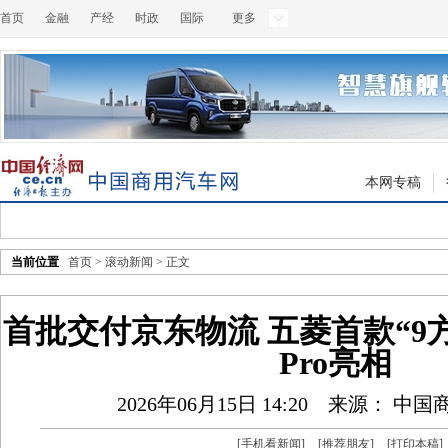
首页
金融
产经
时政
国际
更多
本网专稿
当前位置
首页
>
滚动新闻
> 正文
首批交付京东物流 五菱首款“9
Pro亮相
2026年06月15日 14:20
来源： 中国
[
手机看新闻
]
[
推荐朋友
]
[
打印本稿
]