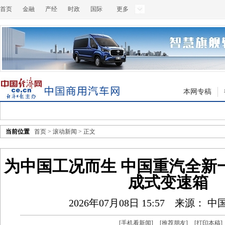
首页
金融
产经
时政
国际
更多
本网专稿
当前位置
首页
>
滚动新闻
> 正文
为中国工况而生 中国重汽全新一代
成式变速箱
2026年07月08日 15:57
来源： 中
[
手机看新闻
]
[
推荐朋友
]
[
打印本稿
]