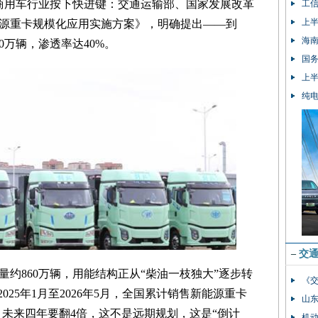
为商用车行业按下快进键：交通运输部、国家发展改革
工
上半
能源重卡规模化应用实施方案》，明确提出——到
海南
60万辆，渗透率达40%。
国务
上半
纯
–
交
约860万辆，用能结构正从“柴油一枝独大”逐步转
《
025年1月至2026年5月，全国累计销售新能源重卡
山
5%。未来四年要翻4倍，这不是远期规划，这是“倒计
机动