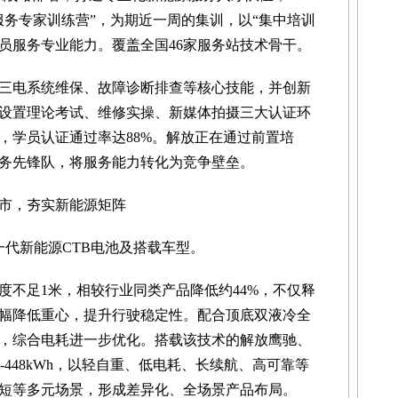
服务专家训练营”，为期近一周的集训，以“集中培训
人员服务专业能力。覆盖全国46家服务站技术骨干。
三电系统维保、故障诊断排查等核心技能，并创新
设置理论考试、维修实操、新媒体拍摄三大认证环
，学员认证通过率达88%。解放正在通过前置培
务先锋队，将服务能力转化为竞争壁垒。
上市，夯实新能源矩阵
一代新能源CTB电池及搭载车型。
度不足1米，相较行业同类产品降低约44%，不仅释
幅降低重心，提升行驶稳定性。配合顶底双液冷全
，综合电耗进一步优化。搭载该技术的解放鹰驰、
0-448kWh，以轻自重、低电耗、长续航、高可靠等
短等多元场景，形成差异化、全场景产品布局。