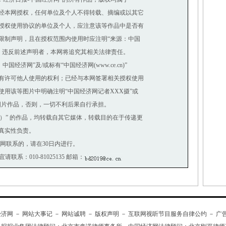
经本网授权，任何单位及个人不得转载、摘编或以其它
授权使用协议的单位及个人，应注意该等作品中是否有
制声明，且在授权范围内使用时应注明“来源：中国
。违反前述声明者，本网将追究其相关法律责任。
济网”及/或标有“中国经济网(www.ce.cn)”
有许可他人使用的权利；已经与本网签署相关授权使用
用该等图片中明确注明“中国经济网记者XXX摄”或
图片作品，否则，一切不利后果自行承担。
网）” 的作品，均转载自其它媒体，转载目的在于传递更
真实性负责。
网联系的，请在30日内进行。
请联系：010-81025135 邮箱：
经济网
－
网站大事记
－
网站诚聘
－
版权声明
－
互联网视听节目服务自律公约
－
广