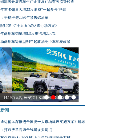
信部部署开展汽车生产企业及产品有关监督检查
年重卡销量大增23% 渐成“一超多强”格局
：平稳推进2030年禁售燃油车
院印发《“十五五”碳达峰行动方案》
年商用车销量增8.3% 重卡增22.6%
电动商用车等车型明年起取消免征车船税政策
14.19万元起 长安猎手K50 2026款焕新上市
通新闻
交通运输纵深推进全国统一大市场建设实施方案》解读
东：打通庆章高速全线建设关键点
车保有量达4.76亿辆 上半年新登记超千万辆