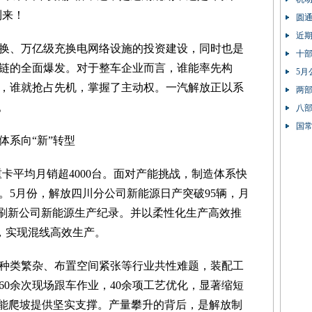
到来！
圆
近
换、万亿级充换电网络设施的投资建设，同时也是
十
链的全面爆发。对于整车企业而言，谁能率先构
5月
能力，谁就抢占先机，掌握了主动权。一汽解放正以系
两部
。
八部
90%
国
体系向“新”转型
重卡平均月销超4000台。面对产能挑战，制造体系快
。5月份，解放四川分公司新能源日产突破95辆，月
双双刷新公司新能源生产纪录。并以柔性化生产高效推
地，实现混线高效生产。
种类繁杂、布置空间紧张等行业共性难题，装配工
60余次现场跟车作业，40余项工艺优化，显著缩短
产能爬坡提供坚实支撑。产量攀升的背后，是解放制