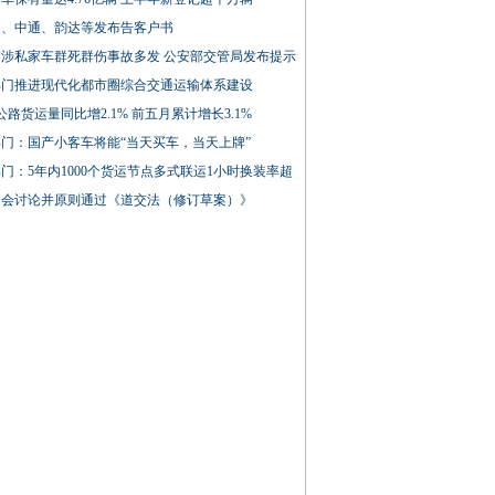
通、中通、韵达等发布告客户书
期涉私家车群死群伤事故多发 公安部交管局发布提示
部门推进现代化都市圈综合交通运输体系建设
公路货运量同比增2.1% 前五月累计增长3.1%
门：国产小客车将能“当天买车，当天上牌”
门：5年内1000个货运节点多式联运1小时换装率超
常会讨论并原则通过《道交法（修订草案）》