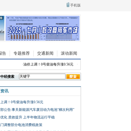
手机版
报告
专题推荐
交通新闻
滚动新闻
·
油价上调！0号柴油每升涨0.56元
·
限时权益价9.88万起 依维柯全新聚星E
中经搜索
业资讯
上调！0号柴油每升涨0.56元
部公告:事关新能源汽车废旧动力电池“梯次利用”
优化 质效提升 上半年物流运行平稳
部门调整部分电池消费税政策