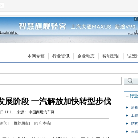
本网专稿
行业资讯
企业动态
智能驾驶
试驾
–
行
发展阶段 一汽解放加快转型步伐
油价
日 11:11
来源： 中国商用汽车网
工信
新闻
]
[
推荐朋友
]
[
打印本稿
]
结构
三