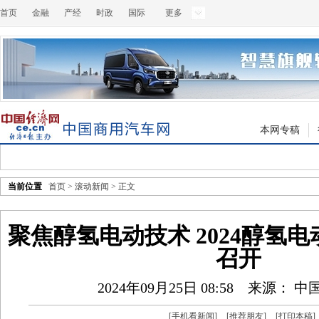
首页
金融
产经
时政
国际
更多
本网专稿
当前位置
首页
>
滚动新闻
> 正文
聚焦醇氢电动技术 2024醇氢
召开
2024年09月25日 08:58
来源： 中
[
手机看新闻
]
[
推荐朋友
]
[
打印本稿
]