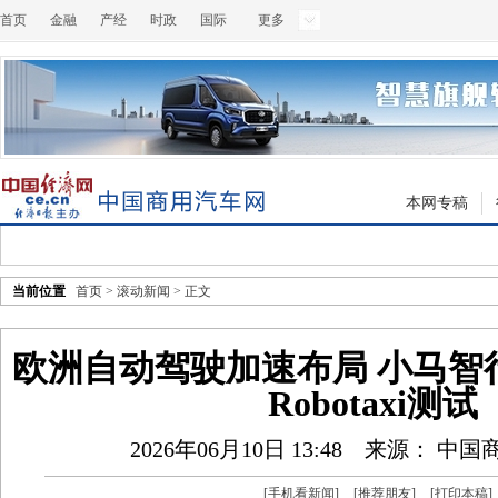
首页
金融
产经
时政
国际
更多
本网专稿
当前位置
首页
>
滚动新闻
> 正文
欧洲自动驾驶加速布局 小马智
Robotaxi测试
2026年06月10日 13:48
来源： 中国
[
手机看新闻
]
[
推荐朋友
]
[
打印本稿
]