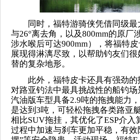
同时，福特游骑侠凭借同级最大
与26°离去角，以及800mm的原
涉水喉后可达900mm），将福特
展现得淋漓尽致，以帮助钓友们很
替的复杂地形。
此外，福特皮卡还具有强劲的
对路亚钓法中最具挑战性的船钓场
汽油版车型具备2.9吨的拖拽能力
是达到3吨，可轻松拖拽各类路亚
相比SUV拖挂，其优化了ESP介
过程中加速与刹车更加平稳，有效