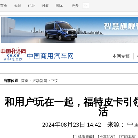
首页
金融
产经
时政
国际
更多
本网专稿
当前位置
首页
>
滚动新闻
> 正文
和用户玩在一起，福特皮卡引
活
2024年08月23日 14:42
来源： 中
[
手机看新闻
]
[
推荐朋友
]
[
打印本稿
]