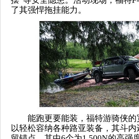
摆”等安全隐患。活动现场，福特F-
了其强悍拖挂能力。
能跑更要能装，福特游骑侠的
以轻松容纳各种路亚装备，其斗内
留锚点，其中6个为1,500N的高